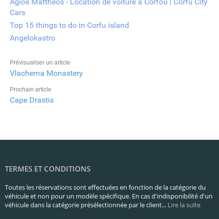
Agios Mattheos - Location de voiture à Corfou | Corfu City
Cars
Top 15 things to do in Corfu island
Angelokastro
Prévisualiser un article
Vlacherna Monastery
Prochain article
Cape Drastis
TERMES ET CONDITIONS
Toutes les réservations sont effectuées en fonction de la catégorie du
véhicule et non pour un modèle spécifique. En cas d'indisponibilité d'un
véhicule dans la catégorie présélectionnée par le client...
Lire la suite