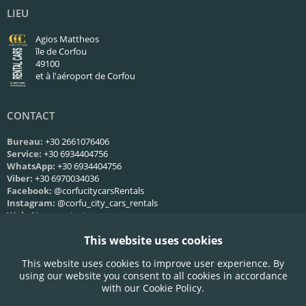
LIEU
Agios Mattheos
île de Corfou
49100
et à l'aéroport de Corfou
CONTACT
Bureau:
+30 2661076406
Service:
+30 6934404756
WhatsApp:
+30 6934404756
Viber:
+30 6970034036
Facebook:
@corfucitycarsRentals
Instagram:
@corfu_city_cars_rentals
Web:
Nous contacter
This website uses cookies
HORAIRES DE SERVICE
This website uses cookies to improve user experience. By
Lun-Ven:
09:00 - 21:00
using our website you consent to all cookies in accordance
Samedi:
09:00 - 21:00
with our Cookie Policy.
Dimanche:
09:00 - 21:00