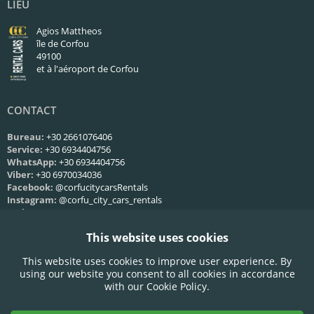
LIEU
Agios Mattheos
île de Corfou
49100
et à l'aéroport de Corfou
CONTACT
Bureau:
+30 2661076406
Service:
+30 6934404756
WhatsApp:
+30 6934404756
Viber:
+30 6970034036
Facebook:
@corfucitycarsRentals
Instagram:
@corfu_city_cars_rentals
Web:
Nous contacter
This website uses cookies
HORAIRES DE SERVICE
This website uses cookies to improve user experience. By
Lun-Ven:
09:00 - 21:00
using our website you consent to all cookies in accordance
Samedi:
09:00 - 21:00
with our Cookie Policy.
Dimanche:
09:00 - 21:00