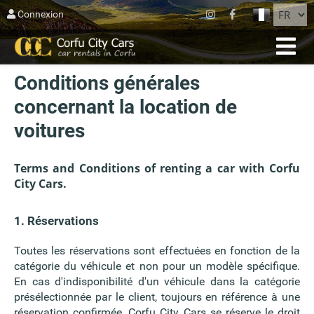
FERMER
Connexion
ACCUEIL
Conditions générales
RÉSERVATION
concernant la location de
FLOTTE
voitures
SUR CORFOU
Terms and Conditions of renting a car with Corfu
AGIOS MATTHEOS
City Cars.
BLOG
1. Réservations
CONTACT
Toutes les réservations sont effectuées en fonction de la
catégorie du véhicule et non pour un modèle spécifique.
TERMES
En cas d'indisponibilité d'un véhicule dans la catégorie
présélectionnée par le client, toujours en référence à une
réservation confirmée, Corfu City Cars se réserve le droit