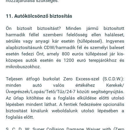
hozzájárulása szükséges.
11. Autókölcsönző biztosítás
Ön biztosít biztosítást? Minden jármű biztosított
harmadik féllel szembeni felelősség ellen haláleset,
sérülés vagy anyagi kár esetén (túllépéssel). Ingyenes
alapbiztosításunk CDW/harmadik fél és személyi baleset
esetén fedezi Önt, amely 800 eurós túllépéssel jár kis-
közepes autók esetén és 1200 euró terepjárókhoz és
mikrobuszokhoz.
Teljesen átfogó burkolat Zero Excess-szel (S.C.D.W.):
minden autó valós értékéhez Kerekek/
Üvegrészek/Lopás/Tető/Tűz/24-7 közúti segítségnyújtás.
Az űrlap kitöltése és a foglalás elküldése előtti utolsó
lépésben mindent láthat. A fentiek fedezésére opcionális
biztosítást kínálunk weboldalunk utolsó lépésében a
foglalás előtt.
S. C. D. W: Super Collision Damage Waiver with (Zero