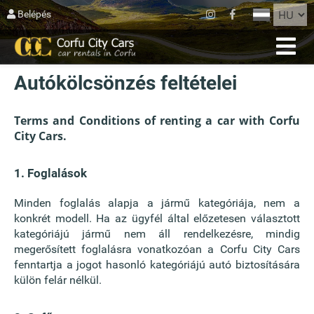
BEZÁRÁS
Belépés
HOME
Autókölcsönzés feltételei
FOGLALÁS
FLOTTA
Terms and Conditions of renting a car with Corfu
City Cars.
KORFURÓL
1. Foglalások
AGIOS MATTHEOS
Minden foglalás alapja a jármű kategóriája, nem a
BLOG
konkrét modell. Ha az ügyfél által előzetesen választott
kategóriájú jármű nem áll rendelkezésre, mindig
KAPCSOLAT
megerősített foglalásra vonatkozóan a Corfu City Cars
fenntartja a jogot hasonló kategóriájú autó biztosítására
FELTÉTELEK
külön felár nélkül.