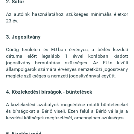
2. Sofőr
Az autóink használatához szükséges minimális életkor
23 év.
3. Jogosítvány
Görög területen és EU-ban érvényes, a bérlés kezdeti
dátuma előtt legalább 1 évvel korábban kiadott
jogosítvány bemutatása szükséges. Az EU-n kívüli
állampolgárok számára érvényes nemzetközi jogosítvány
megléte szükséges a nemzeti jogosítvánnyal együtt.
4. Közlekedési bírságok - büntetések
A közlekedési szabályok megsértése miatti büntetéseket
és bírságokat a Bérlő viseli. Ezen felül a Bérlő vállalja a
kezelési költségek megfizetését, amennyiben szükséges.
5. Fizetési mód