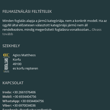
FELHASZNÁLÁSI FELTÉTELEK
Minden foglalás alapja a jármű kategóriája, nem a konkrét modell. Ha az
ügyfél által előzetesen választott kategóriájú jármű nem áll
rendelkezésre, mindig megerősített foglalásra vonatkozóan...
Olvass
tovább
SZEKHELY
Agios Mattheos
Korfu
49100
es korfu repteren
KAPCSOLAT
Iroda:
+30 2661076406
Mobil:
+30 6934404756
WhatsApp:
+30 6934404756
Viber:
+30 6970034036
Facebook:
@corfucitycarsRentals