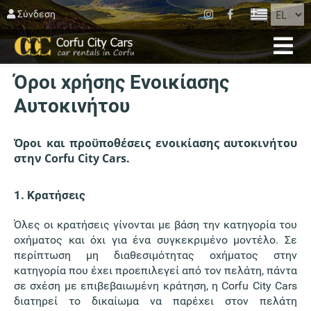
ΚΛΕΊΣΙΜΟ
Σύνδεση
ΑΡΧΙΚΉ
Όροι χρήσης Ενοικίασης
ΚΡΑΤΗΣΗ
Αυτοκινήτου
ΣΤΟΛΟΣ
ΚΈΡΚΥΡΑ
Όροι και προϋποθέσεις ενοικίασης αυτοκινήτου
στην Corfu City Cars.
ΆΓΙΟΣ ΜΑΤΘΑΊΟΣ
1. Κρατήσεις
BLOG
Όλες οι κρατήσεις γίνονται με βάση την κατηγορία του
ΕΠΙΚΟΙΝΩΝΊΑ
οχήματος και όχι για ένα συγκεκριμένο μοντέλο. Σε
περίπτωση μη διαθεσιμότητας οχήματος στην
ΟΡΟΙ ΧΡΗΣΗΣ
κατηγορία που έχει προεπιλεγεί από τον πελάτη, πάντα
σε σχέση με επιβεβαιωμένη κράτηση, η Corfu City Cars
διατηρεί το δικαίωμα να παρέχει στον πελάτη