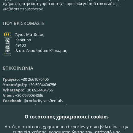
οχήματος στην κατηγορία που έχει προεπιλεγεί από τον πελάτη...
Διαβάστε περισσότερα
ΠΟΥ ΒΡΙΣΚΟΜΑΣΤΕ
Άγιος Ματθαίος
Κέρκυρα
49100
& στο Αεροδρόμιο Κέρκυρας
ΕΠΙΚΟΙΝΩΝΙΑ
Γραφείο:
+30 2661076406
Υποστήριξη:
+30 6934404756
WhatsApp:
+30 6934404756
Viber:
+30 6970034036
Facebook:
@corfucitycarsRentals
Instagram:
@corfu_city_cars_rentals
Web:
Φόρμα επικοινωνίας
Ο ιστότοπος χρησιμοποιεί cookies
ΩΡΕΣ ΛΕΙΤΟΥΡΓΙΑΣ
Αυτός ο ιστότοπος χρησιμοποιεί cookies για να βελτιώσει την
εμπειρία χρήσης. Χρησιμοποιώντας τον ιστότοπό μας