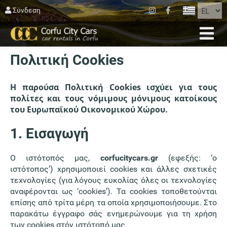
ΚΛΕΊΣΙΜΟ
Σύνδεση
ΑΡΧΙΚΉ
Πολιτική Cookies
ΚΡΑΤΗΣΗ
ΣΤΟΛΟΣ
Η παρούσα Πολιτική Cookies ισχύει για τους
πολίτες και τους νόμιμους μόνιμους κατοίκους
ΚΈΡΚΥΡΑ
του Ευρωπαϊκού Οικονομικού Χώρου.
ΆΓΙΟΣ ΜΑΤΘΑΊΟΣ
1. Εισαγωγή
BLOG
Ο ιστότοπός μας,
corfucitycars.gr
(εφεξής: ‘ο
ιστότοπος’) χρησιμοποιεί cookies και άλλες σχετικές
ΕΠΙΚΟΙΝΩΝΊΑ
τεχνολογίες (για λόγους ευκολίας όλες οι τεχνολογίες
αναφέρονται ως ‘cookies’). Τα cookies τοποθετούνται
ΟΡΟΙ ΧΡΗΣΗΣ
επίσης από τρίτα μέρη τα οποία χρησιμοποιήσουμε. Στο
παρακάτω έγγραφο σάς ενημερώνουμε για τη χρήση
των cookies στόν ιστότοπό μας.