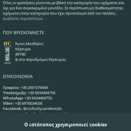
Όλες οι κρατήσεις γίνονται με βάση την κατηγορία του οχήματος και
όχι για ένα συγκεκριμένο μοντέλο. Σε περίπτωση μη διαθεσιμότητας
οχήματος στην κατηγορία που έχει προεπιλεγεί από τον πελάτη...
Διαβάστε περισσότερα
ΠΟΥ ΒΡΙΣΚΟΜΑΣΤΕ
Άγιος Ματθαίος
Κέρκυρα
49100
& στο Αεροδρόμιο Κέρκυρας
ΕΠΙΚΟΙΝΩΝΙΑ
Γραφείο:
+30 2661076406
Υποστήριξη:
+30 6934404756
WhatsApp:
+30 6934404756
Viber:
+30 6970034036
Facebook:
@corfucitycarsRentals
Instagram:
@corfu_city_cars_rentals
Web:
Φόρμα επικοινωνίας
Ο ιστότοπος χρησιμοποιεί cookies